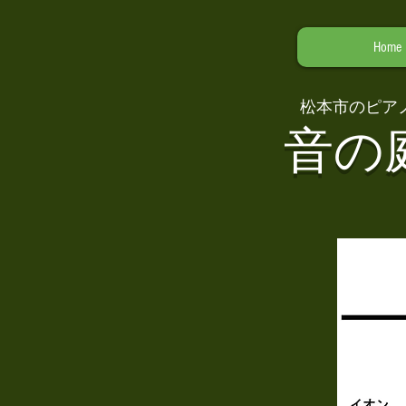
Home
​
松本市のピア
音の