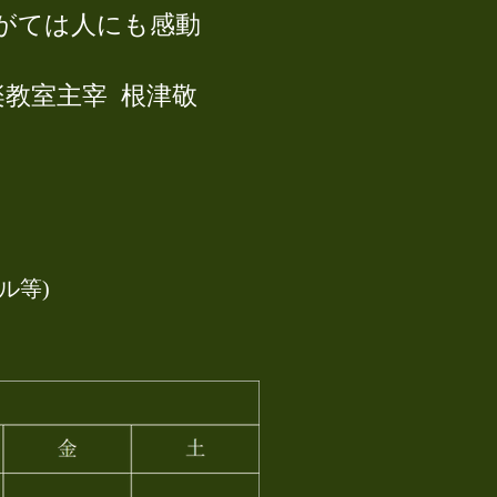
がては人にも感動
根津敬
ル等)