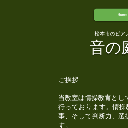
Home
​
松本市のピア
音の
ご挨拶
当教室は情操教育とし
行っております。情操
事、そして判断力、選
す。